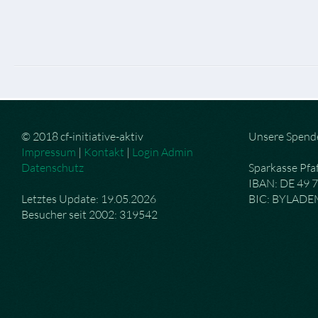
© 2018 cf-initiative-aktiv
Unsere Spend
Impressum
|
Kontakt
|
Login Admin
Datenschutz
Sparkasse Pfa
IBAN: DE 49 
Letztes Update: 19.05.2026
BIC: BYLAD
Besucher seit 2002: 319542