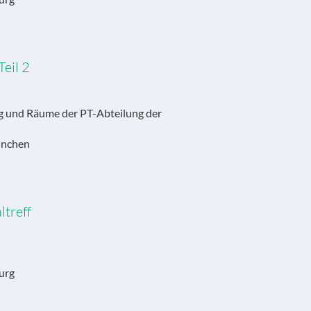
eil 2
ng und Räume der PT-Abteilung der
ünchen
treff
urg