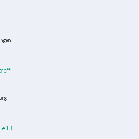
ingen
reff
urg
eil 1