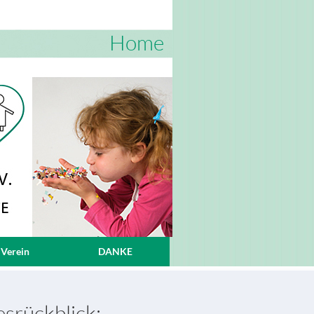
Home
 Verein
DANKE
esrückblick: