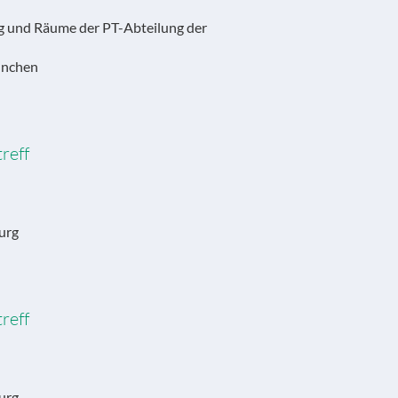
ng und Räume der PT-Abteilung der
ünchen
reff
urg
reff
urg